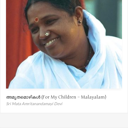
അമൃതമൊഴികൾ (For My Children – Malayalam)
Sri Mata Amritanandamayi Devi