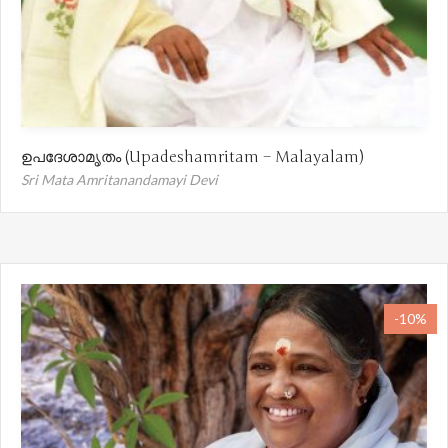
ഉപദേശാമൃതം (Upadeshamritam – Malayalam)
Sri Mata Amritanandamayi Devi
-10%