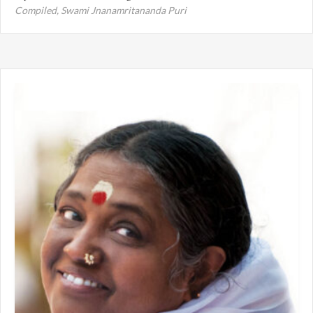
Compiled,
Swami Jnanamritananda Puri