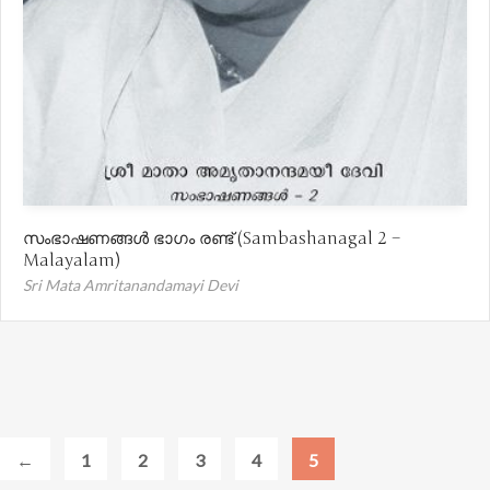
സംഭാഷണങ്ങൾ ഭാഗം രണ്ട് (Sambashanagal 2 –
Malayalam)
Sri Mata Amritanandamayi Devi
←
1
2
3
4
5