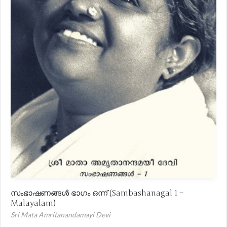
സംഭാഷണങ്ങൾ ഭാഗം ഒന്ന് (Sambashanagal 1 –
Malayalam)
Sri Mata Amritanandamayi Devi