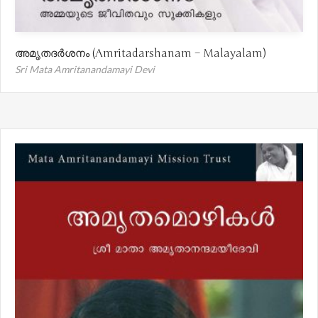
അമൃതദർശനം (Amritadarshanam – Malayalam)
Sri Mata Amritanandamayi Devi