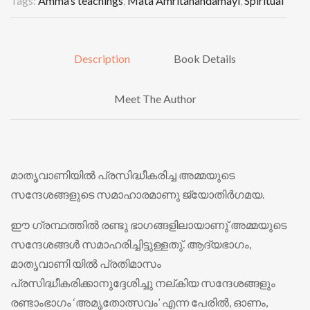
Tags:
Amma’s teachings
,
Mata Amritanandamayi
,
Spiritual
Description
Book Details
Meet The Author
മാതൃവാണിയില്‍ പ്രസിദ്ധീകരിച്ച അമ്മയുടെ
സന്ദേശങ്ങളുടെ സമാഹാരമാണു ജ്യോതിര്‍ഗമയ.
ഈ ഗ്രന്ഥത്തില്‍ രണ്ടു ഭാഗങ്ങളിലായാണു് അമ്മയുടെ
സന്ദേശങ്ങള്‍ സമാഹരിച്ചിട്ടുള്ളതു്. ആദ്യഭാഗം,
മാതൃവാണി യില്‍ പ്രതിമാസം
പ്രസിദ്ധീകരിക്കാനുദ്ദേശിച്ചു നല്കിയ സന്ദേശങ്ങളും
രണ്ടാംഭാഗം ‘അമൃതോത്സവം’ എന്ന പേരില്‍, ഓണം,