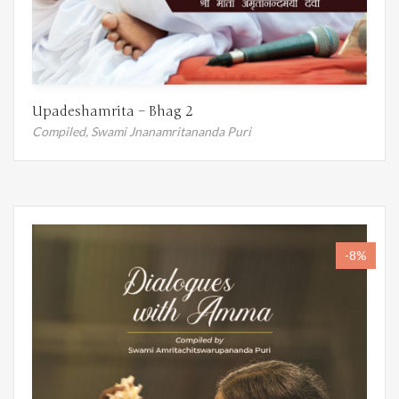
Upadeshamrita – Bhag 2
Compiled,
Swami Jnanamritananda Puri
-8%