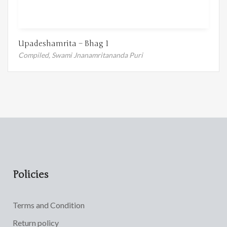
Upadeshamrita – Bhag 1
Compiled,
Swami Jnanamritananda Puri
Policies
Terms and Condition
Return policy